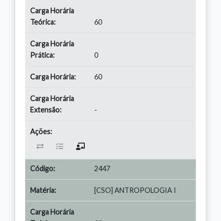
60
0
60
-
2447
[CSO] ANTROPOLOGIA I