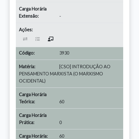
-
3930
[CSO] INTRODUÇÃO AO
PENSAMENTO MARXISTA (O MARXISMO
OCIDENTAL)
60
0
60