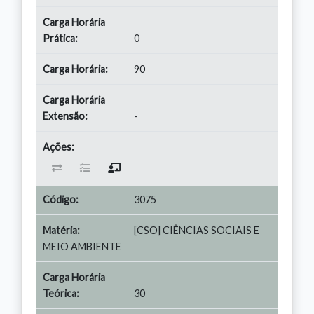
0
90
-
3075
[CSO] CIÊNCIAS SOCIAIS E
MEIO AMBIENTE
30