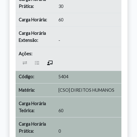
30
60
-
5404
[CSO] DIREITOS HUMANOS
60
0