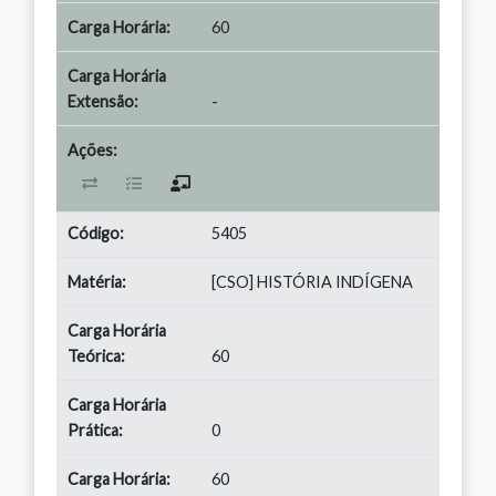
60
-
5405
[CSO] HISTÓRIA INDÍGENA
60
0
60