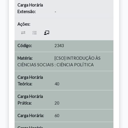
-
2343
[CSO] INTRODUÇÃO ÀS
CIÊNCIAS SOCIAIS : CIÊNCIA POLÍTICA
40
20
60